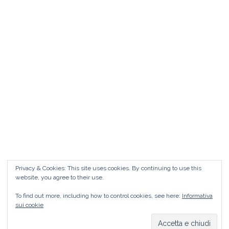
Matrimonio da FAVOLA ° Feudo San
Martino Caltanissetta
Matrimonio da favola Feudo San Martino °
Caltanissetta GUARDA il Wedding Vlog ?????
Benvenuti in questo nuovo WEDDING VLOG ! […]
Marisa Style
Read More
Privacy & Cookies: This site uses cookies. By continuing to use this
website, you agree to their use.
To find out more, including how to control cookies, see here:
Informativa
sui cookie
Copyright © 2026
Marisa Style
Tutti i diritti riservati. Tema:
Flash
di