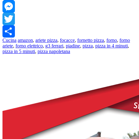
Facebook
Messenger
Twitter
Cucina
amazon
,
ariete pizza
,
focacce
,
fornetto pizza
,
forno
,
forno
Share
ariete
,
forno elettrico
,
g3 ferrari
,
piadine
,
pizza
,
pizza in 4 minuti
,
pizza in 5 minuti
,
pizza napoletana