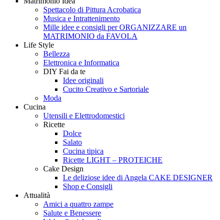
Matrimonio Idea
Style
Creando
Spettacolo di Pittura Acrobatica
Musica e Intrattenimento
Mille idee e consigli per ORGANIZZARE un
MATRIMONIO da FAVOLA
Life Style
Bellezza
Elettronica e Informatica
DIY Fai da te
Idee originali
Cucito Creativo e Sartoriale
Moda
Cucina
Utensili e Elettrodomestici
Ricette
Dolce
Salato
Cucina tipica
Ricette LIGHT – PROTEICHE
Cake Design
Le deliziose idee di Angela CAKE DESIGNER
Shop e Consigli
Attualità
Amici a quattro zampe
Salute e Benessere