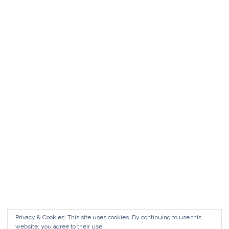
Matrimonio da FAVOLA ° Feudo San
Martino Caltanissetta
Matrimonio da favola Feudo San Martino °
Caltanissetta GUARDA il Wedding Vlog ?????
Benvenuti in questo nuovo WEDDING VLOG ! […]
Marisa Style
Read More
Privacy & Cookies: This site uses cookies. By continuing to use this
website, you agree to their use.