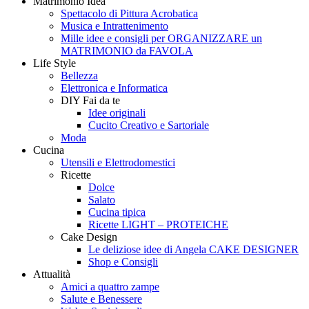
Matrimonio Idea
Style
Creando
Spettacolo di Pittura Acrobatica
Musica e Intrattenimento
Mille idee e consigli per ORGANIZZARE un
MATRIMONIO da FAVOLA
Life Style
Bellezza
Elettronica e Informatica
DIY Fai da te
Idee originali
Cucito Creativo e Sartoriale
Moda
Cucina
Utensili e Elettrodomestici
Ricette
Dolce
Salato
Cucina tipica
Ricette LIGHT – PROTEICHE
Cake Design
Le deliziose idee di Angela CAKE DESIGNER
Shop e Consigli
Attualità
Amici a quattro zampe
Salute e Benessere