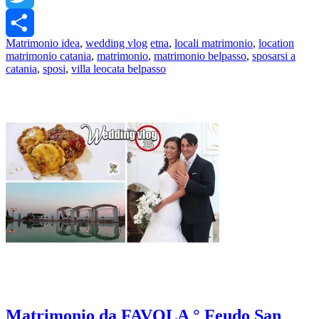
Twitter
Matrimonio idea
,
wedding vlog
etna
,
locali matrimonio
,
location
Share
matrimonio catania
,
matrimonio
,
matrimonio belpasso
,
sposarsi a
catania
,
sposi
,
villa leocata belpasso
Matrimonio da FAVOLA ° Feudo San