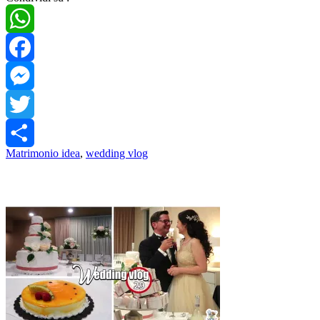
WhatsApp
Facebook
Messenger
Twitter
Matrimonio idea
,
wedding vlog
Share