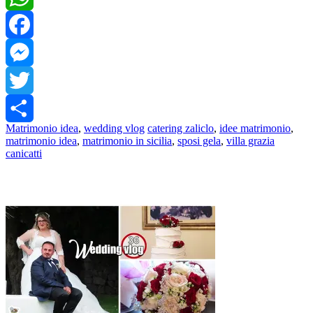
WhatsApp
Facebook
Messenger
Twitter
Matrimonio idea
,
wedding vlog
catering zaliclo
,
idee matrimonio
,
Share
matrimonio idea
,
matrimonio in sicilia
,
sposi gela
,
villa grazia
canicatti