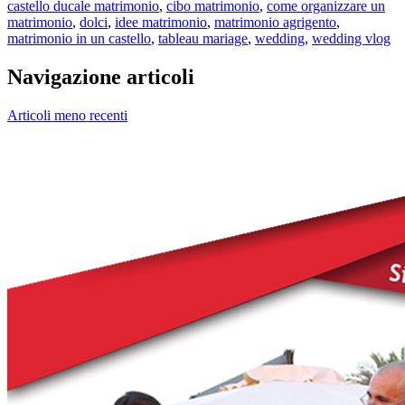
castello ducale matrimonio
,
cibo matrimonio
,
come organizzare un
matrimonio
,
dolci
,
idee matrimonio
,
matrimonio agrigento
,
matrimonio in un castello
,
tableau mariage
,
wedding
,
wedding vlog
Navigazione articoli
Articoli meno recenti