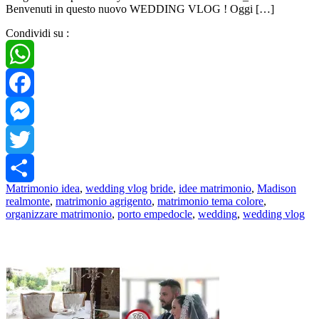
Benvenuti in questo nuovo WEDDING VLOG ! Oggi […]
Condividi su :
WhatsApp
Facebook
Messenger
Twitter
Matrimonio idea
,
wedding vlog
bride
,
idee matrimonio
,
Madison
Share
realmonte
,
matrimonio agrigento
,
matrimonio tema colore
,
organizzare matrimonio
,
porto empedocle
,
wedding
,
wedding vlog