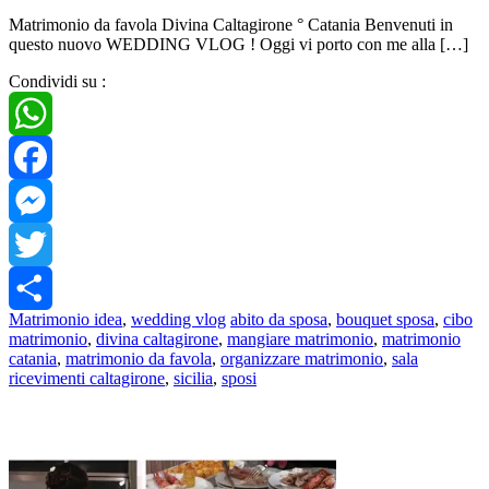
Matrimonio da favola Divina Caltagirone ° Catania Benvenuti in
questo nuovo WEDDING VLOG ! Oggi vi porto con me alla […]
Condividi su :
WhatsApp
Facebook
Messenger
Twitter
Matrimonio idea
,
wedding vlog
abito da sposa
,
bouquet sposa
,
cibo
Share
matrimonio
,
divina caltagirone
,
mangiare matrimonio
,
matrimonio
catania
,
matrimonio da favola
,
organizzare matrimonio
,
sala
ricevimenti caltagirone
,
sicilia
,
sposi