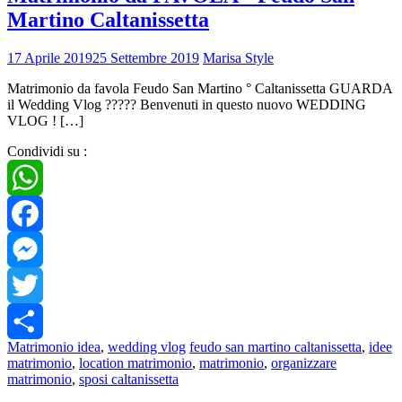
Martino Caltanissetta
17 Aprile 2019
25 Settembre 2019
Marisa Style
Matrimonio da favola Feudo San Martino ° Caltanissetta GUARDA
il Wedding Vlog ????? Benvenuti in questo nuovo WEDDING
VLOG ! […]
Condividi su :
WhatsApp
Facebook
Messenger
Twitter
Matrimonio idea
,
wedding vlog
feudo san martino caltanissetta
,
idee
Share
matrimonio
,
location matrimonio
,
matrimonio
,
organizzare
matrimonio
,
sposi caltanissetta