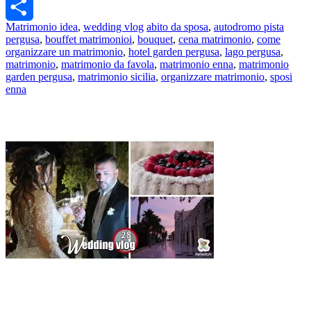
Twitter
Matrimonio idea
,
wedding vlog
abito da sposa
,
autodromo pista
Share
pergusa
,
bouffet matrimonioi
,
bouquet
,
cena matrimonio
,
come
organizzare un matrimonio
,
hotel garden pergusa
,
lago pergusa
,
matrimonio
,
matrimonio da favola
,
matrimonio enna
,
matrimonio
garden pergusa
,
matrimonio sicilia
,
organizzare matrimonio
,
sposi
enna