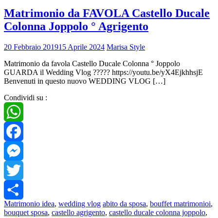
Matrimonio da FAVOLA Castello Ducale
Colonna Joppolo ° Agrigento
20 Febbraio 2019
15 Aprile 2024
Marisa Style
Matrimonio da favola Castello Ducale Colonna ° Joppolo
GUARDA il Wedding Vlog ????? https://youtu.be/yX4EjkhhsjE
Benvenuti in questo nuovo WEDDING VLOG […]
Condividi su :
WhatsApp
Facebook
Messenger
Twitter
Matrimonio idea
,
wedding vlog
abito da sposa
,
bouffet matrimonioi
,
Share
bouquet sposa
,
castello agrigento
,
castello ducale colonna joppolo
,