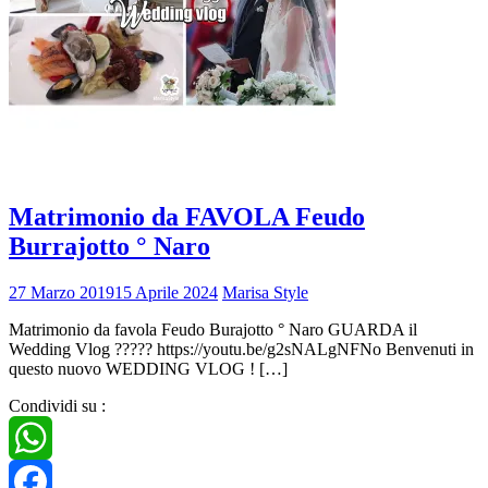
Matrimonio da FAVOLA Feudo
Burrajotto ° Naro
27 Marzo 2019
15 Aprile 2024
Marisa Style
Matrimonio da favola Feudo Burajotto ° Naro GUARDA il
Wedding Vlog ????? https://youtu.be/g2sNALgNFNo Benvenuti in
questo nuovo WEDDING VLOG ! […]
Condividi su :
WhatsApp