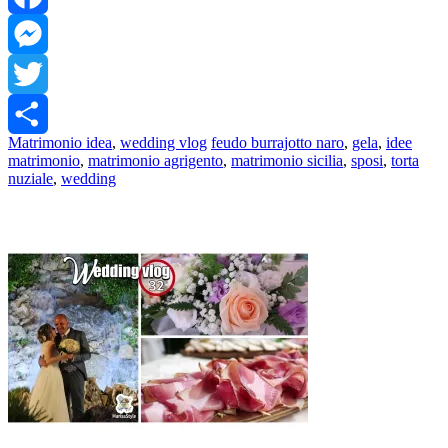
Facebook
Messenger
Twitter
Matrimonio idea
,
wedding vlog
feudo burrajotto naro
,
gela
,
idee
Share
matrimonio
,
matrimonio agrigento
,
matrimonio sicilia
,
sposi
,
torta
nuziale
,
wedding