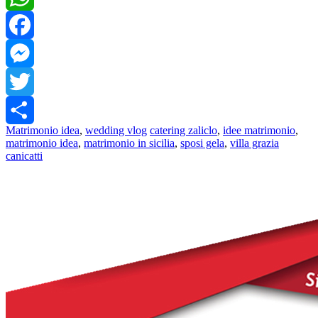
WhatsApp
Facebook
Messenger
Twitter
Matrimonio idea
,
wedding vlog
catering zaliclo
,
idee matrimonio
,
Share
matrimonio idea
,
matrimonio in sicilia
,
sposi gela
,
villa grazia
canicatti