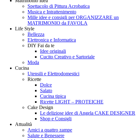
Matrimonio Idea
Style
Creando
Spettacolo di Pittura Acrobatica
Musica e Intrattenimento
Mille idee e consigli per ORGANIZZARE un
MATRIMONIO da FAVOLA
Life Style
Bellezza
Elettronica e Informatica
DIY Fai da te
Idee originali
Cucito Creativo e Sartoriale
Moda
Cucina
Utensili e Elettrodomestici
Ricette
Dolce
Salato
Cucina tipica
Ricette LIGHT – PROTEICHE
Cake Design
Le deliziose idee di Angela CAKE DESIGNER
Shop e Consigli
Attualità
Amici a quattro zampe
Salute e Benessere