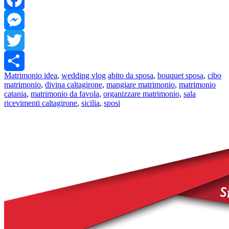
Facebook
Messenger
Twitter
Matrimonio idea
,
wedding vlog
abito da sposa
,
bouquet sposa
,
cibo
Share
matrimonio
,
divina caltagirone
,
mangiare matrimonio
,
matrimonio
catania
,
matrimonio da favola
,
organizzare matrimonio
,
sala
ricevimenti caltagirone
,
sicilia
,
sposi