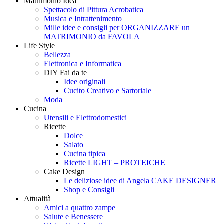
Matrimonio Idea
Style
Creando
Spettacolo di Pittura Acrobatica
Musica e Intrattenimento
Mille idee e consigli per ORGANIZZARE un
MATRIMONIO da FAVOLA
Life Style
Bellezza
Elettronica e Informatica
DIY Fai da te
Idee originali
Cucito Creativo e Sartoriale
Moda
Cucina
Utensili e Elettrodomestici
Ricette
Dolce
Salato
Cucina tipica
Ricette LIGHT – PROTEICHE
Cake Design
Le deliziose idee di Angela CAKE DESIGNER
Shop e Consigli
Attualità
Amici a quattro zampe
Salute e Benessere