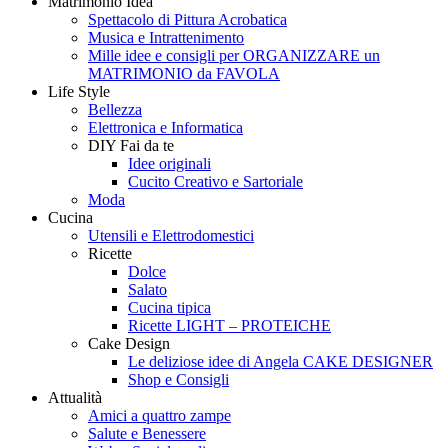
Matrimonio Idea
Style
Creando
Spettacolo di Pittura Acrobatica
Musica e Intrattenimento
Mille idee e consigli per ORGANIZZARE un
MATRIMONIO da FAVOLA
Life Style
Bellezza
Elettronica e Informatica
DIY Fai da te
Idee originali
Cucito Creativo e Sartoriale
Moda
Cucina
Utensili e Elettrodomestici
Ricette
Dolce
Salato
Cucina tipica
Ricette LIGHT – PROTEICHE
Cake Design
Le deliziose idee di Angela CAKE DESIGNER
Shop e Consigli
Attualità
Amici a quattro zampe
Salute e Benessere