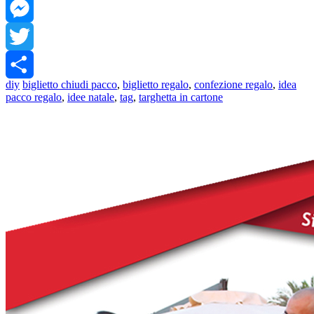
Facebook
Messenger
Twitter
diy
biglietto chiudi pacco
,
biglietto regalo
,
confezione regalo
,
idea
Share
pacco regalo
,
idee natale
,
tag
,
targhetta in cartone