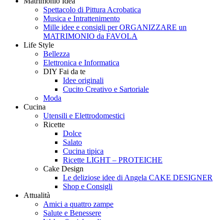
Matrimonio Idea
Style
Creando
Spettacolo di Pittura Acrobatica
Musica e Intrattenimento
Mille idee e consigli per ORGANIZZARE un
MATRIMONIO da FAVOLA
Life Style
Bellezza
Elettronica e Informatica
DIY Fai da te
Idee originali
Cucito Creativo e Sartoriale
Moda
Cucina
Utensili e Elettrodomestici
Ricette
Dolce
Salato
Cucina tipica
Ricette LIGHT – PROTEICHE
Cake Design
Le deliziose idee di Angela CAKE DESIGNER
Shop e Consigli
Attualità
Amici a quattro zampe
Salute e Benessere