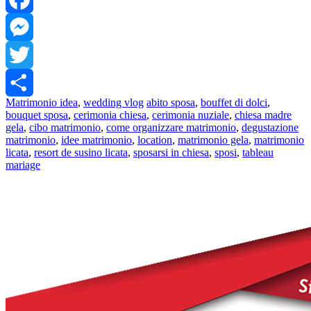
Facebook
Messenger
Twitter
Matrimonio idea
,
wedding vlog
abito sposa
,
bouffet di dolci
,
Share
bouquet sposa
,
cerimonia chiesa
,
cerimonia nuziale
,
chiesa madre
gela
,
cibo matrimonio
,
come organizzare matrimonio
,
degustazione
matrimonio
,
idee matrimonio
,
location
,
matrimonio gela
,
matrimonio
licata
,
resort de susino licata
,
sposarsi in chiesa
,
sposi
,
tableau
mariage