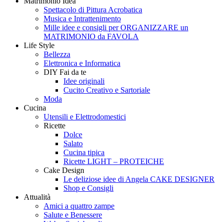
Matrimonio Idea
Style
Creando
Spettacolo di Pittura Acrobatica
Musica e Intrattenimento
Mille idee e consigli per ORGANIZZARE un
MATRIMONIO da FAVOLA
Life Style
Bellezza
Elettronica e Informatica
DIY Fai da te
Idee originali
Cucito Creativo e Sartoriale
Moda
Cucina
Utensili e Elettrodomestici
Ricette
Dolce
Salato
Cucina tipica
Ricette LIGHT – PROTEICHE
Cake Design
Le deliziose idee di Angela CAKE DESIGNER
Shop e Consigli
Attualità
Amici a quattro zampe
Salute e Benessere