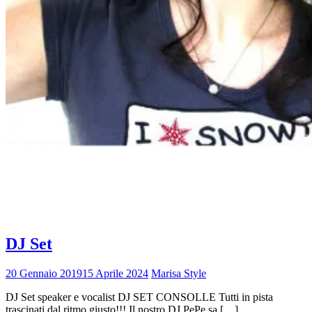
Tag:
dj compleanno
Home
dj compleanno
DJ Set
20 Gennaio 2019
15 Aprile 2024
Marisa Style
DJ Set speaker e vocalist DJ SET CONSOLLE Tutti in pista
trascinati dal ritmo giusto!!! Il nostro DJ PePe sa […]