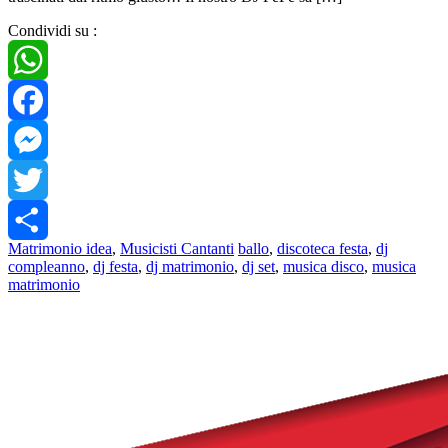
Condividi su :
WhatsApp
Facebook
Messenger
Twitter
Matrimonio idea
,
Musicisti Cantanti
ballo
,
discoteca festa
,
dj
Share
compleanno
,
dj festa
,
dj matrimonio
,
dj set
,
musica disco
,
musica
matrimonio