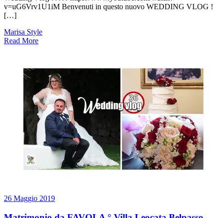
v=uG6Vrv1U1iM Benvenuti in questo nuovo WEDDING VLOG !
[…]
Marisa Style
Read More
26 Maggio 2019
Matrimonio da FAVOLA ° Villa Leocata Belpasso