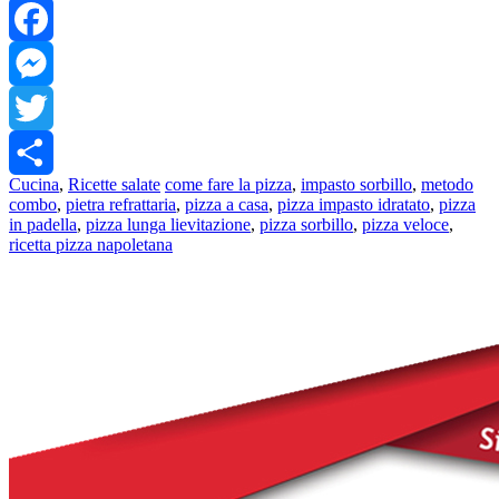
WhatsApp
Facebook
Messenger
Twitter
Cucina
,
Ricette salate
come fare la pizza
,
impasto sorbillo
,
metodo
Share
combo
,
pietra refrattaria
,
pizza a casa
,
pizza impasto idratato
,
pizza
in padella
,
pizza lunga lievitazione
,
pizza sorbillo
,
pizza veloce
,
ricetta pizza napoletana