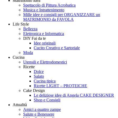
Matrimonio Idea
Style
Creando
Spettacolo di Pittura Acrobatica
Musica e Intrattenimento
Mille idee e consigli per ORGANIZZARE un
MATRIMONIO da FAVOLA
Life Style
Bellezza
Elettronica e Informatica
DIY Fai da te
Idee originali
Cucito Creativo e Sartoriale
Moda
Cucina
Utensili e Elettrodomestici
Ricette
Dolce
Salato
Cucina tipica
Ricette LIGHT – PROTEICHE
Cake Design
Le deliziose idee di Angela CAKE DESIGNER
Shop e Consigli
Attualità
Amici a quattro zampe
Salute e Benessere