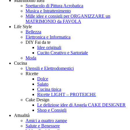
Matrimonio Idea
Style
Creando
Spettacolo di Pittura Acrobatica
Musica e Intrattenimento
Mille idee e consigli per ORGANIZZARE un
MATRIMONIO da FAVOLA
Life Style
Bellezza
Elettronica e Informatica
DIY Fai da te
Idee originali
Cucito Creativo e Sartoriale
Moda
Cucina
Utensili e Elettrodomestici
Ricette
Dolce
Salato
Cucina tipica
Ricette LIGHT – PROTEICHE
Cake Design
Le deliziose idee di Angela CAKE DESIGNER
Shop e Consigli
Attualità
Amici a quattro zampe
Salute e Benessere