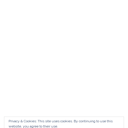
Matrimonio da FAVOLA ° Feudo San
Martino Caltanissetta
Matrimonio da favola Feudo San Martino °
Caltanissetta GUARDA il Wedding Vlog ?????
Benvenuti in questo nuovo WEDDING VLOG ! […]
Marisa Style
Read More
Privacy & Cookies: This site uses cookies. By continuing to use this
website, you agree to their use.