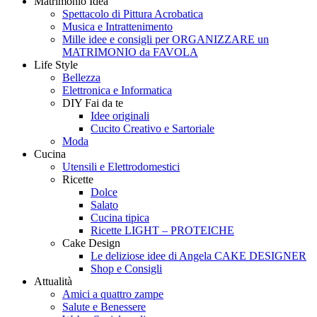
Matrimonio Idea
Style
Creando
Spettacolo di Pittura Acrobatica
Musica e Intrattenimento
Mille idee e consigli per ORGANIZZARE un
MATRIMONIO da FAVOLA
Life Style
Bellezza
Elettronica e Informatica
DIY Fai da te
Idee originali
Cucito Creativo e Sartoriale
Moda
Cucina
Utensili e Elettrodomestici
Ricette
Dolce
Salato
Cucina tipica
Ricette LIGHT – PROTEICHE
Cake Design
Le deliziose idee di Angela CAKE DESIGNER
Shop e Consigli
Attualità
Amici a quattro zampe
Salute e Benessere