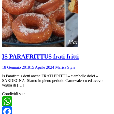
IS PARAFRITTUS frati fritti
18 Gennaio 2019
15 Aprile 2024
Marisa Style
Is Parafrittus detti anche FRATI FRITTI – ciambelle dolci –
SARDEGNA Siamo in pieno periodo Carnevalesco ed avevo
voglia di […]
Condividi su :
WhatsApp