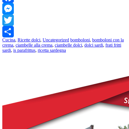
Facebook
Messenger
Twitter
Cucina
,
Ricette dolci
,
Uncategorized
bomboloni
,
bomboloni con la
Share
crema
,
ciambelle alla crema
,
ciambelle dolci
,
dolci sardi
,
frati fritti
sardi
,
is parafrittus
,
ricetta sardegna