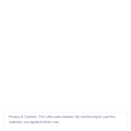
Matrimonio da FAVOLA ° Feudo San
Martino Caltanissetta
Matrimonio da favola Feudo San Martino °
Caltanissetta GUARDA il Wedding Vlog ?????
Benvenuti in questo nuovo WEDDING VLOG ! […]
Marisa Style
Read More
Privacy & Cookies: This site uses cookies. By continuing to use this
website, you agree to their use.