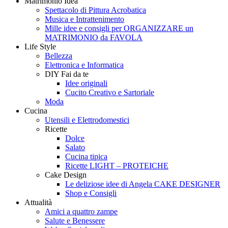
Matrimonio Idea
Style
Creando
Spettacolo di Pittura Acrobatica
Musica e Intrattenimento
Mille idee e consigli per ORGANIZZARE un
MATRIMONIO da FAVOLA
Life Style
Bellezza
Elettronica e Informatica
DIY Fai da te
Idee originali
Cucito Creativo e Sartoriale
Moda
Cucina
Utensili e Elettrodomestici
Ricette
Dolce
Salato
Cucina tipica
Ricette LIGHT – PROTEICHE
Cake Design
Le deliziose idee di Angela CAKE DESIGNER
Shop e Consigli
Attualità
Amici a quattro zampe
Salute e Benessere