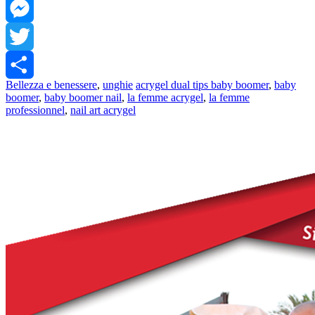
Facebook
Messenger
Twitter
Bellezza e benessere
,
unghie
acrygel dual tips baby boomer
,
baby
Share
boomer
,
baby boomer nail
,
la femme acrygel
,
la femme
professionnel
,
nail art acrygel