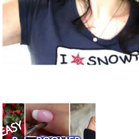
Tag:
nail art acrygel
Home
nail art acrygel