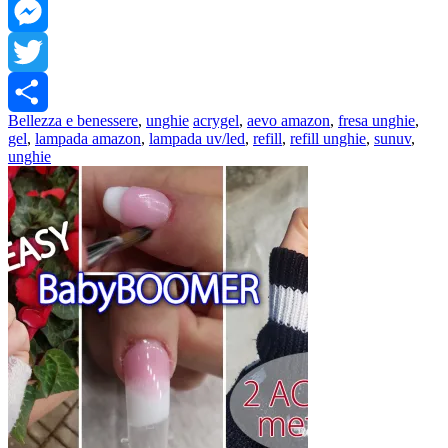
Facebook
Messenger
Twitter
Bellezza e benessere
,
unghie
acrygel
,
aevo amazon
,
fresa unghie
,
Share
gel
,
lampada amazon
,
lampada uv/led
,
refill
,
refill unghie
,
sunuv
,
unghie