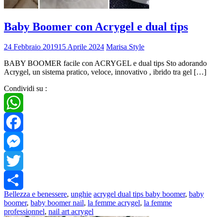
Baby Boomer con Acrygel e dual tips
24 Febbraio 2019
15 Aprile 2024
Marisa Style
BABY BOOMER facile con ACRYGEL e dual tips Sto adorando
Acrygel, un sistema pratico, veloce, innovativo , ibrido tra gel […]
Condividi su :
WhatsApp
Facebook
Messenger
Twitter
Bellezza e benessere
,
unghie
acrygel dual tips baby boomer
,
baby
Share
boomer
,
baby boomer nail
,
la femme acrygel
,
la femme
professionnel
,
nail art acrygel