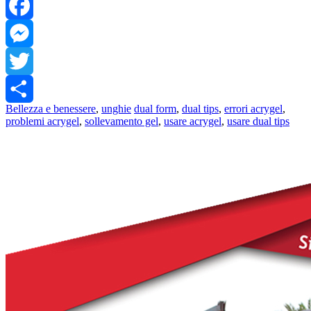
WhatsApp
Facebook
Messenger
Twitter
Bellezza e benessere
,
unghie
dual form
,
dual tips
,
errori acrygel
,
Share
problemi acrygel
,
sollevamento gel
,
usare acrygel
,
usare dual tips