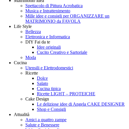
Matrimonio Idea
Style
Creando
Spettacolo di Pittura Acrobatica
Musica e Intrattenimento
Mille idee e consigli per ORGANIZZARE un
MATRIMONIO da FAVOLA
Life Style
Bellezza
Elettronica e Informatica
DIY Fai da te
Idee originali
Cucito Creativo e Sartoriale
Moda
Cucina
Utensili e Elettrodomestici
Ricette
Dolce
Salato
Cucina tipica
Ricette LIGHT – PROTEICHE
Cake Design
Le deliziose idee di Angela CAKE DESIGNER
Shop e Consigli
Attualità
Amici a quattro zampe
Salute e Benessere