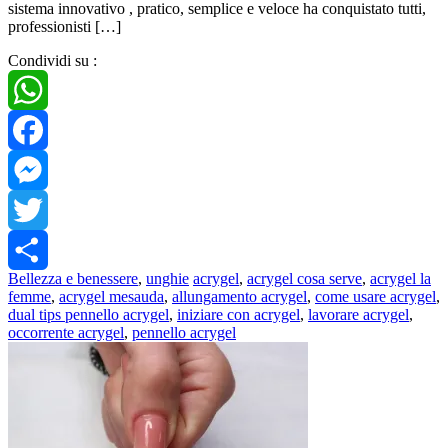
sistema innovativo , pratico, semplice e veloce ha conquistato tutti,
professionisti […]
Condividi su :
WhatsApp
Facebook
Messenger
Twitter
Bellezza e benessere
,
unghie
acrygel
,
acrygel cosa serve
,
acrygel la
Share
femme
,
acrygel mesauda
,
allungamento acrygel
,
come usare acrygel
,
dual tips pennello acrygel
,
iniziare con acrygel
,
lavorare acrygel
,
occorrente acrygel
,
pennello acrygel