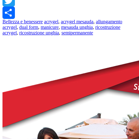
Messenger
Twitter
Bellezza e benessere
acrygel
,
acrygel mesauda
,
allungamento
Share
acrygel
,
dual form
,
manicure
,
mesauda unghia
,
ricostruzione
acrygel
,
ricostruzione unghia
,
semipermanente