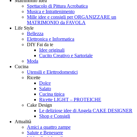
Matrimonio Idea
Style
Creando
Spettacolo di Pittura Acrobatica
Musica e Intrattenimento
Mille idee e consigli per ORGANIZZARE un
MATRIMONIO da FAVOLA
Life Style
Bellezza
Elettronica e Informatica
DIY Fai da te
Idee originali
Cucito Creativo e Sartoriale
Moda
Cucina
Utensili e Elettrodomestici
Ricette
Dolce
Salato
Cucina tipica
Ricette LIGHT – PROTEICHE
Cake Design
Le deliziose idee di Angela CAKE DESIGNER
Shop e Consigli
Attualità
Amici a quattro zampe
Salute e Benessere