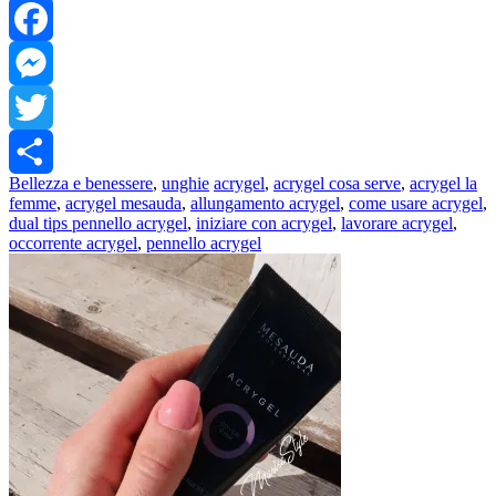
WhatsApp
Facebook
Messenger
Twitter
Bellezza e benessere
,
unghie
acrygel
,
acrygel cosa serve
,
acrygel la
Share
femme
,
acrygel mesauda
,
allungamento acrygel
,
come usare acrygel
,
dual tips pennello acrygel
,
iniziare con acrygel
,
lavorare acrygel
,
occorrente acrygel
,
pennello acrygel