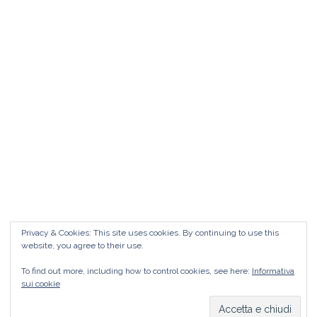
Matrimonio da FAVOLA ° Feudo San
Martino Caltanissetta
Matrimonio da favola Feudo San Martino °
Caltanissetta GUARDA il Wedding Vlog ?????
Benvenuti in questo nuovo WEDDING VLOG ! […]
Marisa Style
Read More
Privacy & Cookies: This site uses cookies. By continuing to use this
website, you agree to their use.
To find out more, including how to control cookies, see here:
Informativa
sui cookie
Copyright © 2026
Marisa Style
Tutti i diritti riservati. Tema:
Flash
di