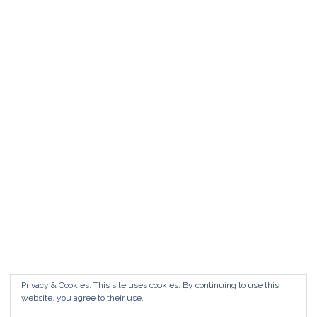
Matrimonio da FAVOLA ° Feudo San
Martino Caltanissetta
Matrimonio da favola Feudo San Martino °
Caltanissetta GUARDA il Wedding Vlog ?????
Benvenuti in questo nuovo WEDDING VLOG ! […]
Marisa Style
Read More
Privacy & Cookies: This site uses cookies. By continuing to use this
website, you agree to their use.