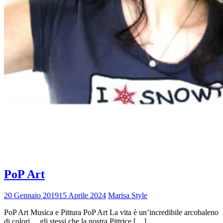
Tag:
sorpresa agli sposi
Home
sorpresa agli sposi
PoP Art
20 Gennaio 2019
15 Aprile 2024
Marisa Style
PoP Art Musica e Pittura PoP Art La vita è un’incredibile arcobaleno
di colori… gli stessi che la nostra Pittrice […]