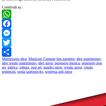
Condividi su :
WhatsApp
Facebook
Messenger
Twitter
Matrimonio idea
,
Musicisti Cantanti
fast painting
,
idee matrimonio
,
Share
idee regalo matrimonio
,
idee sposi
,
pepenero musica
,
pepenero pop
art
,
pittrice
,
pittura
,
pop art
,
quadro sposi
,
regalo sposi
,
regalo
testimoni
,
sonia santonocito
,
sorpresa agli sposi