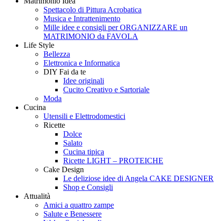
Matrimonio Idea
Style
Creando
Spettacolo di Pittura Acrobatica
Musica e Intrattenimento
Mille idee e consigli per ORGANIZZARE un
MATRIMONIO da FAVOLA
Life Style
Bellezza
Elettronica e Informatica
DIY Fai da te
Idee originali
Cucito Creativo e Sartoriale
Moda
Cucina
Utensili e Elettrodomestici
Ricette
Dolce
Salato
Cucina tipica
Ricette LIGHT – PROTEICHE
Cake Design
Le deliziose idee di Angela CAKE DESIGNER
Shop e Consigli
Attualità
Amici a quattro zampe
Salute e Benessere