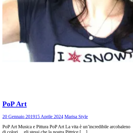
Tag:
pittura
Home
pittura
PoP Art
20 Gennaio 2019
15 Aprile 2024
Marisa Style
PoP Art Musica e Pittura PoP Art La vita è un’incredibile arcobaleno
di colori… gli stessi che la nostra Pittrice […]