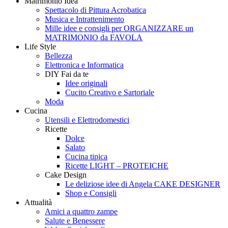
Matrimonio Idea
Style
Creando
Spettacolo di Pittura Acrobatica
Musica e Intrattenimento
Mille idee e consigli per ORGANIZZARE un
MATRIMONIO da FAVOLA
Life Style
Bellezza
Elettronica e Informatica
DIY Fai da te
Idee originali
Cucito Creativo e Sartoriale
Moda
Cucina
Utensili e Elettrodomestici
Ricette
Dolce
Salato
Cucina tipica
Ricette LIGHT – PROTEICHE
Cake Design
Le deliziose idee di Angela CAKE DESIGNER
Shop e Consigli
Attualità
Amici a quattro zampe
Salute e Benessere