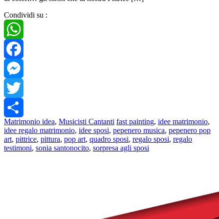
Condividi su :
WhatsApp
Facebook
Messenger
Twitter
Matrimonio idea
,
Musicisti Cantanti
fast painting
,
idee matrimonio
,
Share
idee regalo matrimonio
,
idee sposi
,
pepenero musica
,
pepenero pop
art
,
pittrice
,
pittura
,
pop art
,
quadro sposi
,
regalo sposi
,
regalo
testimoni
,
sonia santonocito
,
sorpresa agli sposi