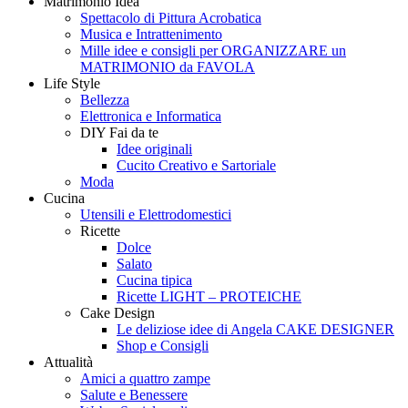
Matrimonio Idea
Style
Creando
Spettacolo di Pittura Acrobatica
Musica e Intrattenimento
Mille idee e consigli per ORGANIZZARE un
MATRIMONIO da FAVOLA
Life Style
Bellezza
Elettronica e Informatica
DIY Fai da te
Idee originali
Cucito Creativo e Sartoriale
Moda
Cucina
Utensili e Elettrodomestici
Ricette
Dolce
Salato
Cucina tipica
Ricette LIGHT – PROTEICHE
Cake Design
Le deliziose idee di Angela CAKE DESIGNER
Shop e Consigli
Attualità
Amici a quattro zampe
Salute e Benessere